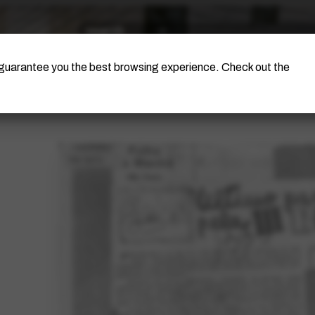
The Artist
Portinari Project
Certificati
o guarantee you the best browsing experience. Check out the