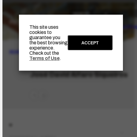
The Artist
Portinari Pro
This site uses
cookies to
guarantee you
the best browsing
ACCEPT
experience.
SEARCH
Check out the
Terms of Use
.
PES-5983
José David Alfaro Siqueiros