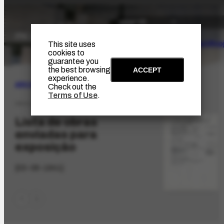
The Artist
Portinari Pro
This site uses
cookies to
guarantee you
the best browsing
ACCEPT
experience.
ARCHIVE
|
BIBLIOGRAPHIC
Check out the
Terms of Use
.
DX-6.1
Lista de obras
enviadas para
exposição
[03-06-1941]