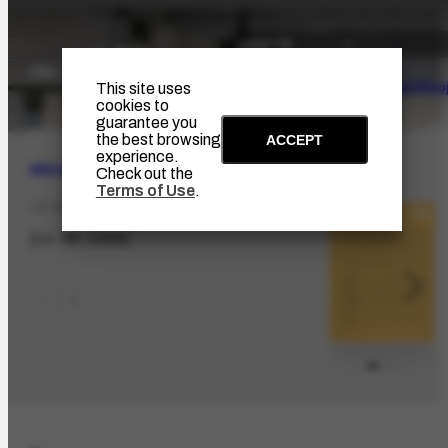
The Artist
Portinari Pro
This site uses
cookies to
guarantee you
the best browsing
ACCEPT
experience.
ARCHIVE
|
BIBLIOGRAPHIC
Check out the
Terms of Use
.
CO-5015.1
[14-05-1939]