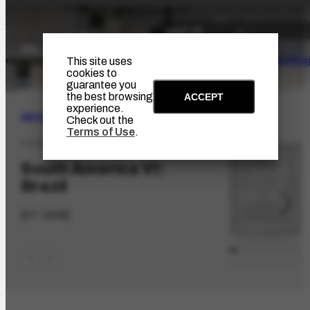
The Artist
Portinari Pro
This site uses
cookies to
guarantee you
the best browsing
ACCEPT
experience.
ARCHIVE
|
BIBLIOGRAPHIC
Check out the
Terms of Use
.
PR-9178.1
South America VI:
Brazil
[07-1939]