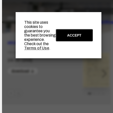
The Artist
Portinari Pro
This site uses
cookies to
guarantee you
the best browsing
ACCEPT
experience.
ARCHIVE
|
BIBLIOGRAPHIC
Check out the
Terms of Use
.
CO-1031.1
[08-05-1948]
download