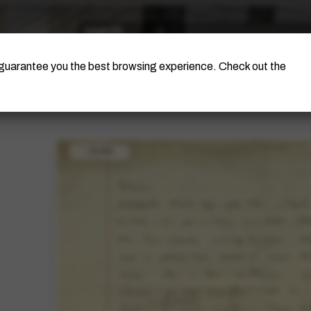
The Artist
Portinari Project
Certificati
o guarantee you the best browsing experience. Check out the