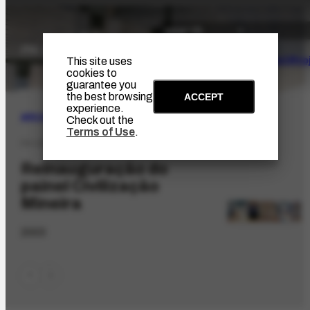
The Artist
Portinari Pro
This site uses
cookies to
guarantee you
the best browsing
ACCEPT
experience.
ARCHIVE
|
AUDIOVISUAL
Check out the
Terms of Use
.
FV-131
Reinauguração do
painel Civilização
Mineira
2003