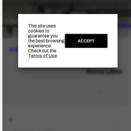
The Artist
Portinari Pro
This site uses
cookies to
guarantee you
the best browsing
ACCEPT
experience.
SEARCH
Check out the
Terms of Use
.
LOC-782
Nova Lima