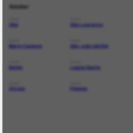
Similar
PLACE
PLACE
Ubá
São Lourenço
PLACE
PLACE
Mário Campos
São João del Rei
PLACE
PLACE
Betim
Lagoa Santa
PLACE
PLACE
Viçosa
Passos