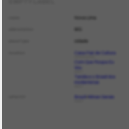
EMPTY LABEL
Nova Lima
name
MG
abbreviation
cidade
placeType
Casa Fiat de Cultura
location
ORGANIZATION
Com Que Roupa Eu
Vou
DOCCT
Tarsila e o Brasil dos
modernistas
DOCCT
Brazil
Minas Gerais
isPartOf
PLACE