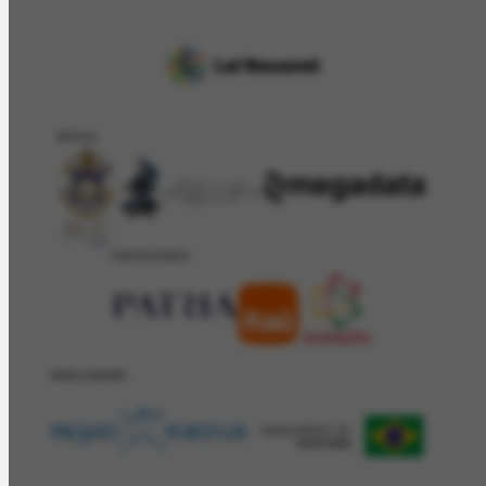
APOIO
PATROCÍNIO
REALIZAÇÂO