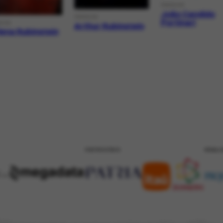
PERSON
João Candido
PERSON
Portinari
SON
Arthur Rubinstein
ena Rubinstein
PATROCÍNIO
REALI