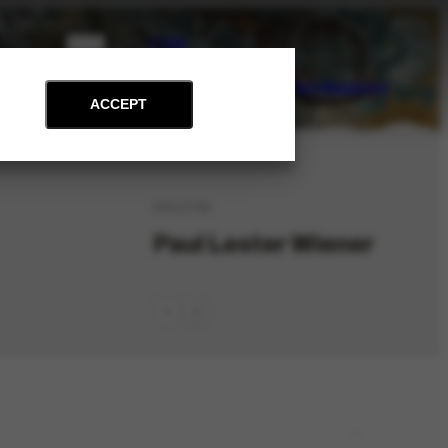
PT
EN
on
Archive
Art and Education
News
Contact
Support
ACCEPT
PES-6709
Paul Lester Wiener