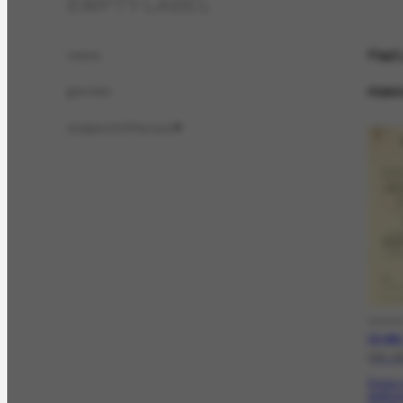
EMPTY LABEL
Paul 
name
masc
gender
subjectOfPerson
4
DOCC
CO-456.
[25-0
Envia 
publica