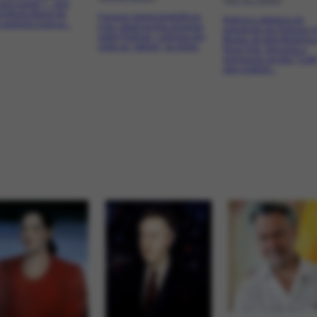
e and works" (...and
orrigindo títulos de
Fornece dados biográficos
Noticia a abertura da
 pedindo licença...
e faz observações diversas
exposição de Portinari n
sobre Portinari, colhidas em
Museu de Arte Moderna
visita ao "atelier" do pintor.
Nova York. Recorda a
premiação da tela "Café
pelo Instituto...