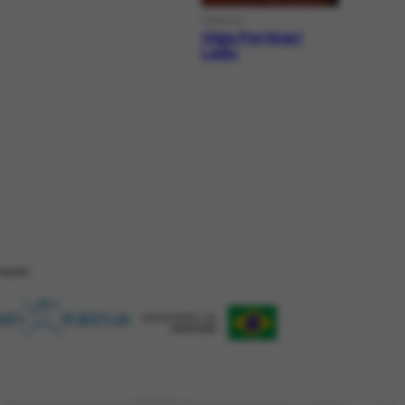
PERSON
Olga Portinari
Leão
ZAÇÂO