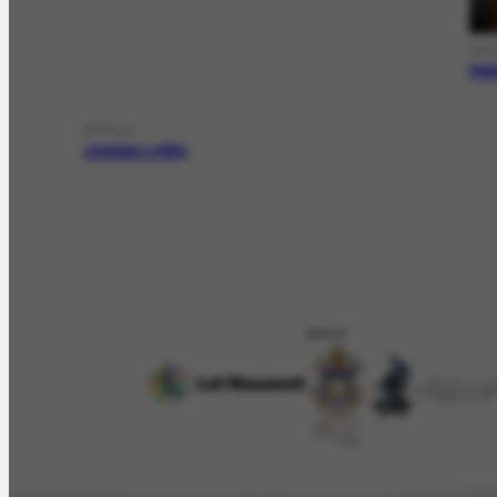
PER
Hel
PERSON
Josias Leão
APOIO