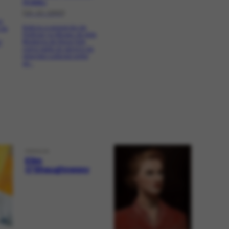
PR-8306.1
[19-10-1940]
o
Noticia a exposição de
 de
Portinari no Museu de Arte
Moderna de Nova York,
"
como parte do serviço de
relações culturais entre
as...
PERSON
Elim
O'Shaughnessy