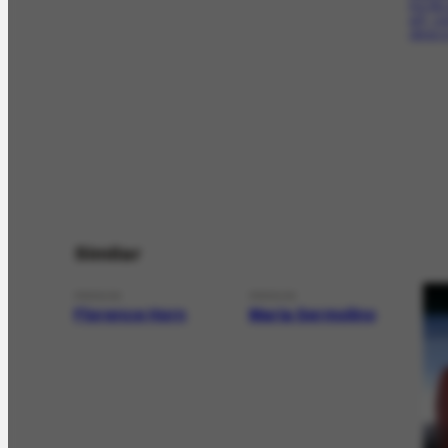
his lif
art), c
obras e
Similar
PERSON
PERSON
Florence Horn
Maria Sermolino