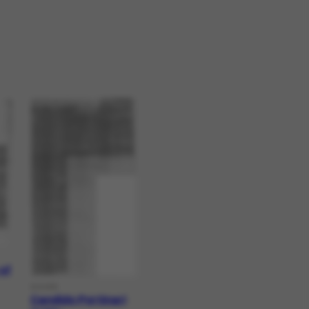
 of
DOCPR
Candido Portinari