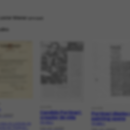
Lester Wiener
principal
ulino
O
DOCPR
DOCPR
1
Candido Portinari:
Portinari display
9-1940]
creador de vida
painting opens
PR-7615.1
cópia do contrato de
PR-8284.1
ção de "Portinari -
[16-03-1939]
[09-10-1940]