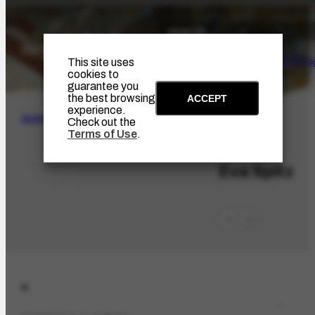
The Artist
Portinari Pro
This site uses
cookies to
guarantee you
the best browsing
ACCEPT
experience.
SEARCH
Check out the
Terms of Use
.
PES-6118
Eva Spitz