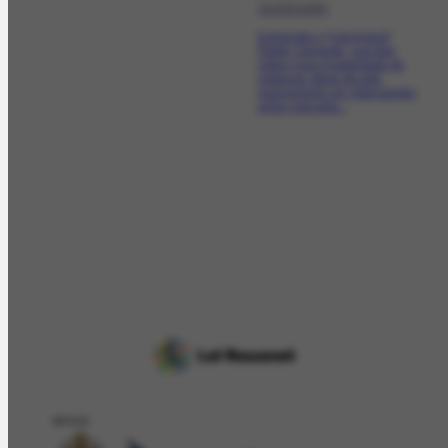
31/05/1990
Entrevista o "marchand"
Ralph Camargo, que fala
sobre nova modalidade de
negociar obras de arte,
promovendo um intercâmbio
entre mercado...
APOIO