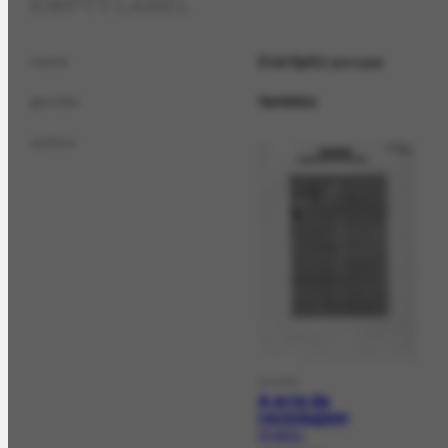
EMPTY LABEL
Eva Spitz
name
principal
feminino
gender
author
DOCPR
A arte da
reciclagem
PR-9579.1