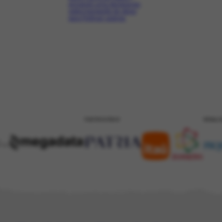
enviando uma declaração
sobre transporte de obras
para Portinari assinar.
PATROCÍNIO
REALI