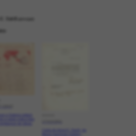
E. Sardi
principal
ino
O
7-1942]
que a Galeria estará
DOCCO
do e pede instruções
17/10/1941
 embarque de obras.
Carta de Anne E. Sardi, da
Marie Harriman Gallery,