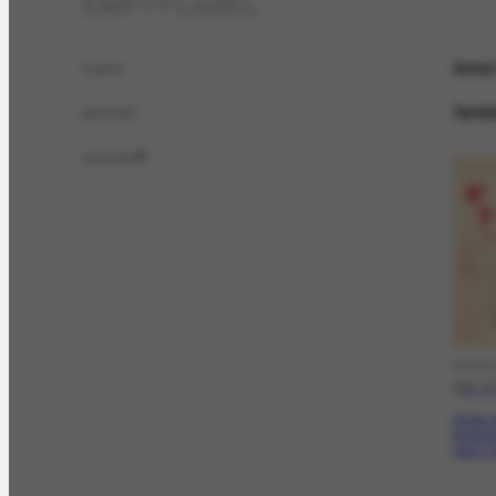
EMPTY LABEL
Anne 
name
femin
gender
sender
2
DOCC
[03-0
Avisa 
fechan
para o