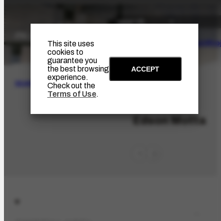
The Artist
Portinari Pro
This site uses
cookies to
guarantee you
the best browsing
ACCEPT
experience.
SEARCH
Check out the
Terms of Use
.
PES-4289
Edson Motta