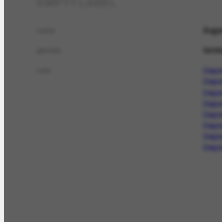
EMPTY LABEL
Ânge
name
femin
gender
Depoi
role
Depoi
Depo
Depoi
Depoi
Depo
Depoi
Depoi