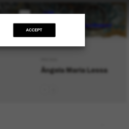
PT
EN
on
Archive
Art and Education
News
Contact
Support
ACCEPT
PES-3401
Ângela Maria Lessa