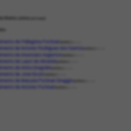
la Maria Lessa
principal
ino
mento de Pellegrina Portinari
entrev.
DOCDE
mento de Antonio Rodrigues dos Santos
entrev.
DOCDE
imento de Anunciato Argenton
entrev.
DOCDE
mento de Lauro de Almeida
entrev.
DOCDE
mento de Anita Gregolini
entrev.
DOCDE
imento de Jose Bozic
entrev.
DOCDE
mento de Marysia Portinari Greggio
entrev.
DOCDE
mento de Antonio Portinari
entrev.
DOCDE