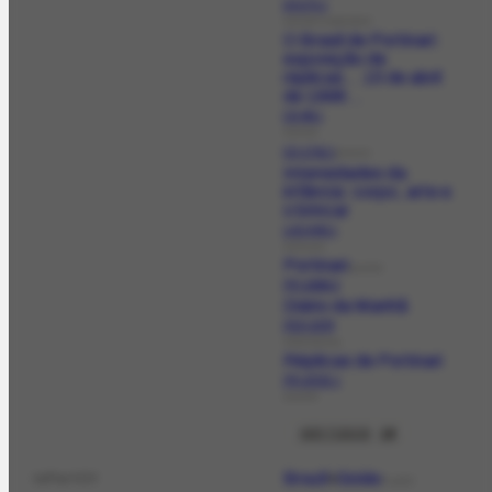
EX-174.1
EXHIBITIONEVENT
O Brasil de Portinari:
exposição de
réplicas... 15 de abril
de 1998...
CD-89.1
DOCCD
CO-1742.1
DOCCO
Intensidades da
infância: corpo, arte e
o brincar
LAG-645.1
DOCLAG
Portinari
DOCPR
PR-10569.2
Diário da Manhã
PER-3078
PERIODICAL
Réplicas de Portinari
PR-10723.1
DOCPR
VER TODOS
18
Brazil
Goiás
isPartOf
PLACE