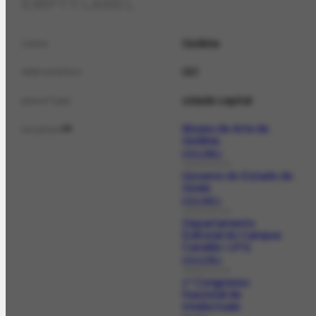
EMPTY LABEL
Goiânia
name
GO
abbreviation
cidade capital
placeType
Museu de Arte de
location
18
Goiânia
ORG-3060.1
ORGANIZATION
Governo do Estado de
Goiás
ORG-3657.1
ORGANIZATION
Departamento
Editorial do Campus
Catalão-UFG
ORG-3785.1
ORGANIZATION
1º Congresso
Nacional de
Intelectuais