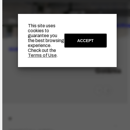
The Artist
Portinari Pro
This site uses
cookies to
guarantee you
the best browsing
ACCEPT
experience.
SEARCH
Check out the
Terms of Use
.
LOC-212
Goiânia