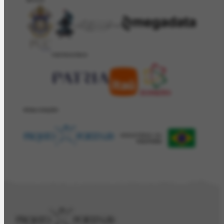
APOIO
PATROCÍNIO
REALIZAÇÂO