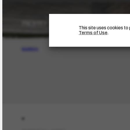
This site uses cookies t
Terms of Use
.
SEARCH