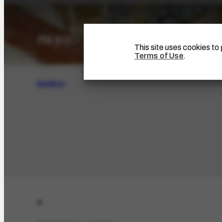
This site uses cookies t
Terms of Use
.
SEARCH