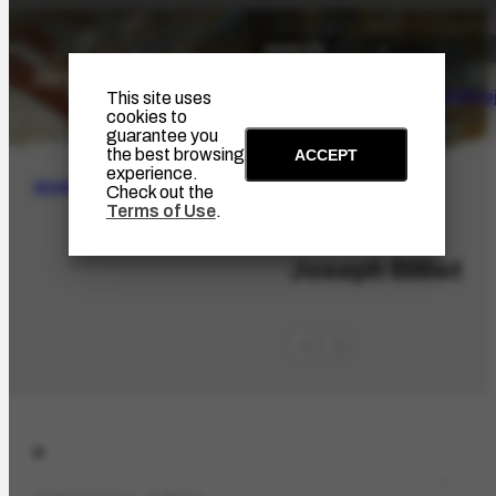
The Artist
Portinari Pro
This site uses
cookies to
guarantee you
the best browsing
ACCEPT
experience.
SEARCH
Check out the
Terms of Use
.
PES-799
Joseph Billiet