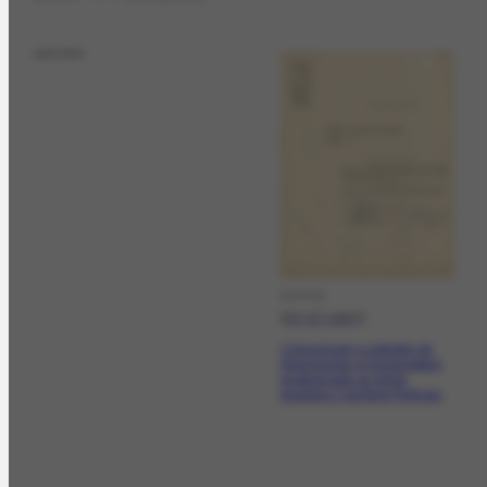
sender
DOCCO
[07-07-1947]
Comunicam a adesão da
Associação à homenagem
programada ao pintor
brasileiro Candido Portinari.