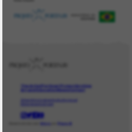
REALIZAÇÂO
The Artist
Portinari Project
Archive
Art and Education
News
Contact
Artwork
Iconographic
Audiovisual
Bibliographic
Event
Desenvolvido com
Shiro
por
Plano B