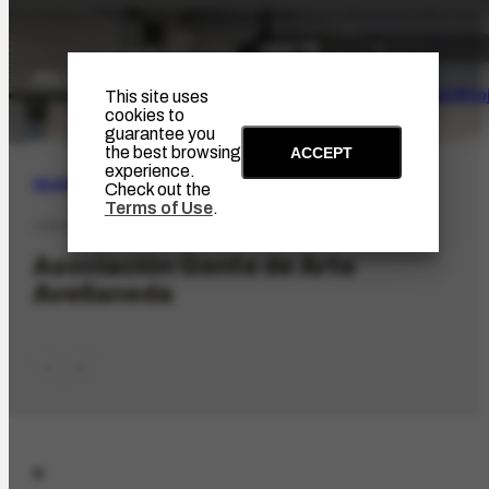
The Artist
Portinari Pro
This site uses
cookies to
guarantee you
the best browsing
ACCEPT
experience.
SEARCH
Check out the
Terms of Use
.
ORG-3740.1
Asociación Gente de Arte
Avellaneda