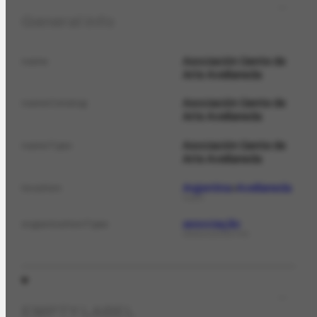
General info
Asociación Gente de
name
Arte Avellaneda
Asociación Gente de
nameCatalog
Arte Avellaneda
Asociación Gente de
nameTypo
Arte Avellaneda
Argentina
Avellaneda
location
PLACE
associação
organizationType
ORGANIZATIONTYPE
EMPTY LABEL