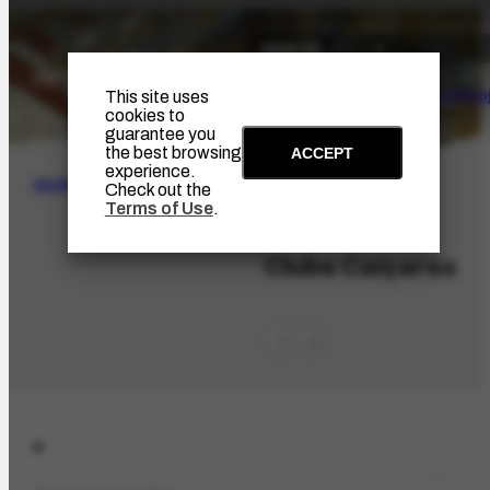
The Artist
Portinari Pro
This site uses
cookies to
guarantee you
the best browsing
ACCEPT
experience.
SEARCH
Check out the
Terms of Use
.
ORG-2920.1
Clube Caiçaras