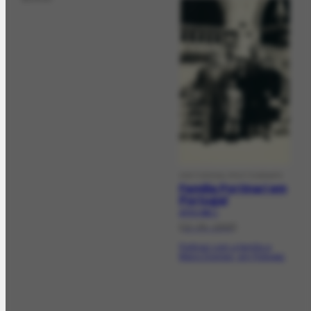
HISTORICAL PHOTOGRAPH
Família Portinari em
Portugal
AFRH-983.1
[12-05-1946]
Portinari com a família e
Mário Dionísio, em Portugal.