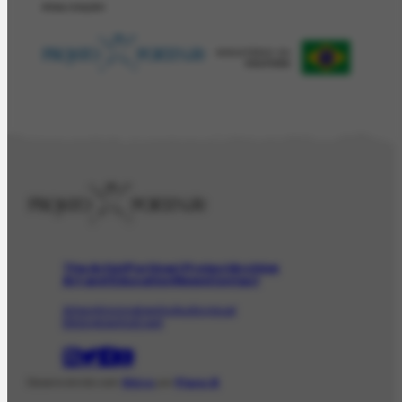
REALIZAÇÂO
The Artist
Portinari Project
Archive
Art and Education
News
Contact
Artwork
Iconographic
Audiovisual
Bibliographic
Event
Desenvolvido com
Shiro
por
Plano B