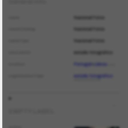
General info
Nacional Fotos
name
Nacional Fotos
nameCatalog
Nacional Fotos
nameTypo
estúdio fotográfico
sourceInfo
Portugal
Lisboa
location
PLACE
estúdio fotográfico
organizationType
ORGANIZATIONTYPE
EMPTY LABEL
author