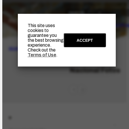
The Artist
Portinari Pro
This site uses
cookies to
guarantee you
the best browsing
ACCEPT
experience.
SEARCH
Check out the
Terms of Use
.
ORG-2453.1
Nacional Fotos