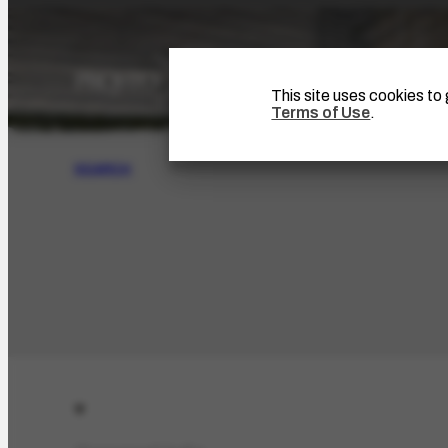
This site uses cookies t
Terms of Use
.
SEARCH