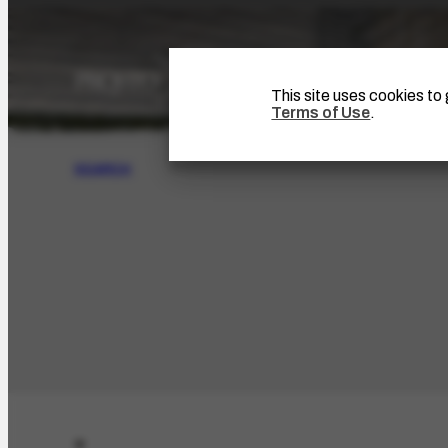
This site uses cookies t
Terms of Use
.
SEARCH