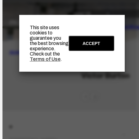
The Artist
Portinari Pro
This site uses
cookies to
guarantee you
the best browsing
ACCEPT
experience.
SEARCH
Check out the
Terms of Use
.
PES-10916
Victor Burton