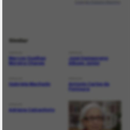
Coleção Roberto Marinho
Similar
PERSON
PERSON
Marcos Quelhas
José Damasceno
Moreira Chaves
Albues Júnior
PERSON
PERSON
Gabriela Machado
Antonio Carlos da
Fontoura
PERSON
Adriana Calcanhoto