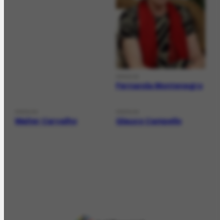
PERSON
Fernanda Montenegro
PERSON
PERSON
Walter Carvalho
Glauco Campello