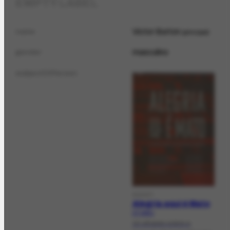
EMPTY LABEL
Victor Burton
name
principal
masculino
gender
subjectOfPerson
DOCCT
Alegria aqui é Mato
CT-339.1
10 olhares sobre a