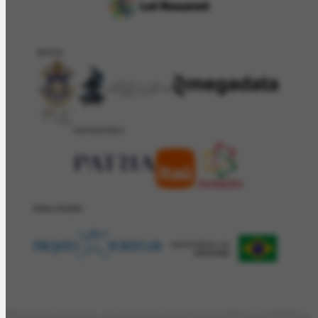
APOIO
PATROCÍNIO
REALIZAÇÂO