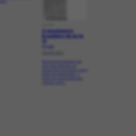
pos".
DOCPR
O movimento
brasileiro de Arte
(I)
PR-4226
06/06/1956
Movimento brasileiro de
arte visa valorizar as
produções nacionais como
fonte de inspirações, o
apoio ao movimento tem
nomes como...