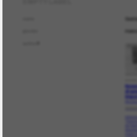
EMPTY LABEL
Gust
name
masc
gender
author
2
DOCP
Noss
dram
impo
PR-1714
15/10
Inform
"Senho
de Nel
Aponta
maior 