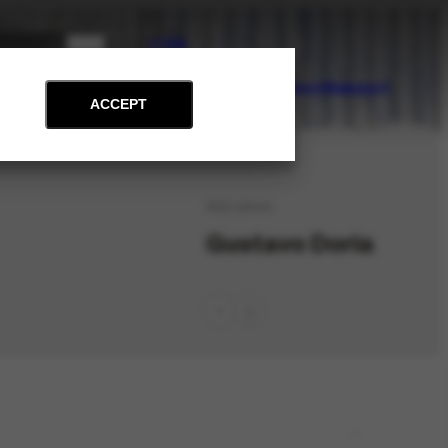
PT
EN
on
Archive
Art and Education
News
Contact
Support
ACCEPT
PES-10440
Gustavo Doria