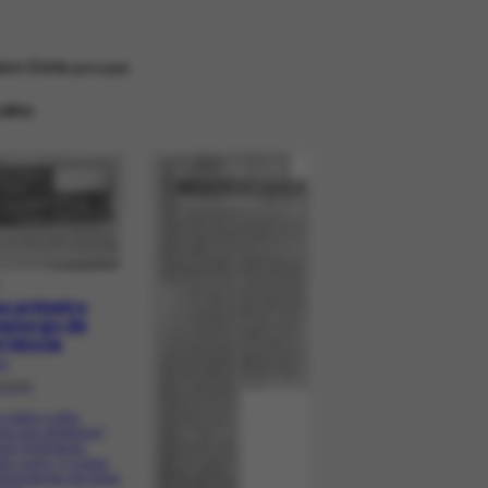
avo Doria
principal
ulino
R
o primeiro
aturgo de
rtância
.1
/1949
a sobre a obra
ra dos afogados",
son Rodrigues.
do como "o nosso
dramaturgo de todos