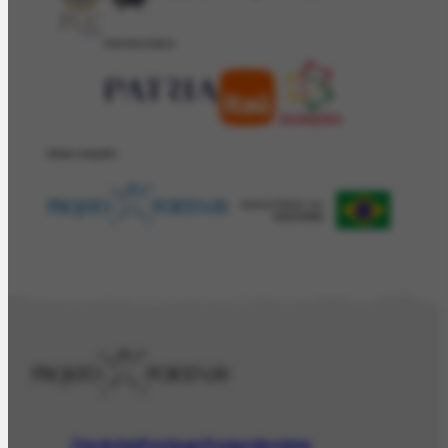
PATROCÍNIO
REALIZAÇÂO
The Artist
Portinari Project
Archive