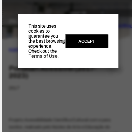
The Artist
Portinari Pro
This site uses
cookies to
guarantee you
the best browsing
ACCEPT
experience.
PORTINARI PROJECT
|
ACHIEVEMENTS
Check out the
Terms of Use
.
Portinari Acessível (2017-
2023)
2017
Projeto Acessibilidade Científico/Cultural com e para
surdos, realizado pelo Núcleo de Arte e Educação do