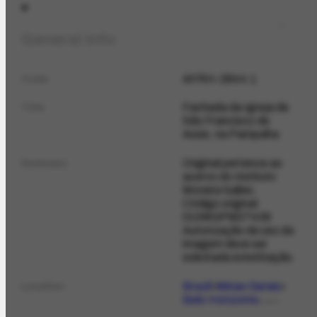
General Info
AFRH-2844.1
Code
Fachada da Igreja de
Title
São Francisco de
Assis, na Pampulha
Original pertence ao
Summary
acervo do Instituto
Moreira Salles.
Código original:
010MGPM27439
Autorização de uso da
imagem deve ser
solicitada à instituição.
Brazil
Minas Gerais
Location
Belo Horizonte
PLACE