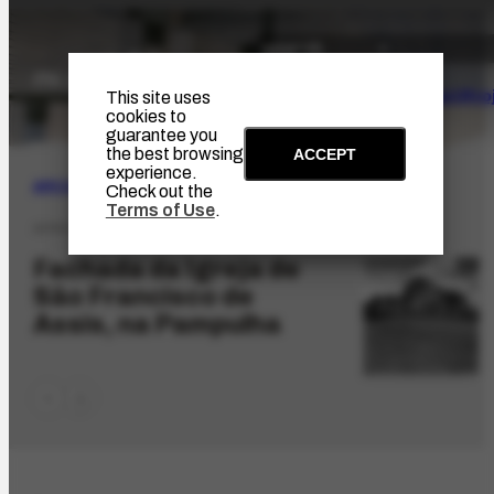
The Artist
Portinari Pro
This site uses
cookies to
guarantee you
the best browsing
ACCEPT
experience.
ARCHIVE
|
ICONOGRAPHIC
Check out the
Terms of Use
.
AFRH-2844.1
Fachada da Igreja de
São Francisco de
Assis, na Pampulha