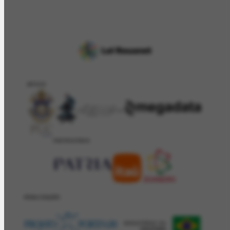
APOIO
PATROCÍNIO
REALIZAÇÂO