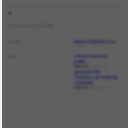
Function / Role
Marcel Gautherot
Author
fot.
PERSON
Instituto Moreira
Role
Salles
Informa
ORGANIZATION
Igreja de São
Francisco de Assis da
Pampulha
Informa
ORGANIZATION