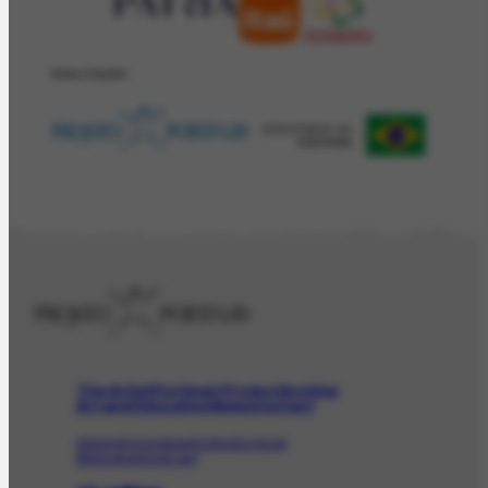
REALIZAÇÂO
The Artist
Portinari Project
Archive
Art and Education
News
Contact
Artwork
Iconographic
Audiovisual
Bibliographic
Event