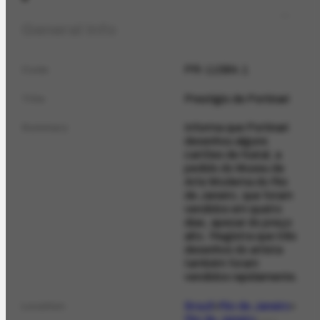
General Info
PR-11584.1
Code
Prestígio de Portinari
Title
Informa que Portinari
Summary
desenhou alguns
cartões de Natal, a
pedido do Museu de
Arte Moderna do Rio
de Janeiro, que foram
vendidos em quatro
dias, apesar do preço
alto. Registra que três
desenhos do artista
também foram
vendidos rapidamente.
Brazil
Rio de Janeiro
Location
Rio de Janeiro