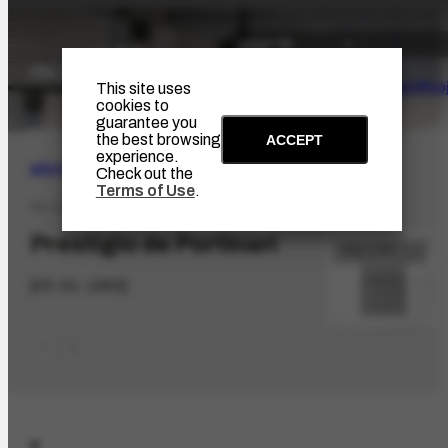
The Artist
Portinari Pro
This site uses
cookies to
guarantee you
the best browsing
ACCEPT
experience.
ARCHIVE
|
BIBLIOGRAPHIC
Check out the
Terms of Use
.
PR-11584.1
Prestígio de Portinari
[03-01-1953]