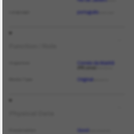
PLACE
português
Language
LANGUAGE
Function / Role
Correio da Manhã
Organizer
PPE jornal
PERIODICAL
Original
Media Type
MEDIATYPE
Physical Data
Good
Preservation
PRESERVATION