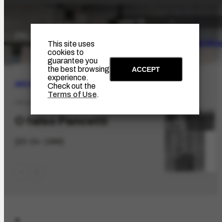
The Artist
Portinari Pro
This site uses
cookies to
guarantee you
the best browsing
ACCEPT
experience.
ARCHIVE
|
BIBLIOGRAPHIC
Check out the
Terms of Use
.
PR-9447.1
O falso Pancetti
[20-04-1986]