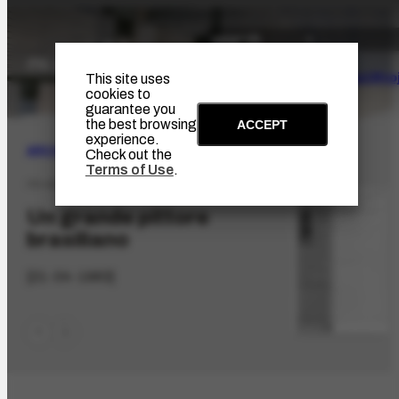
The Artist
Portinari Pro
This site uses
cookies to
guarantee you
the best browsing
ACCEPT
experience.
ARCHIVE
|
BIBLIOGRAPHIC
Check out the
Terms of Use
.
PR-9037.1
Un grande pittore
brasiliano
[21-04-1963]