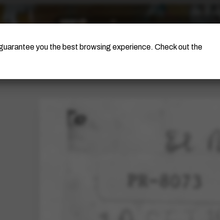
The Artist
Portinari Project
Certificati
o guarantee you the best browsing experience. Check out the