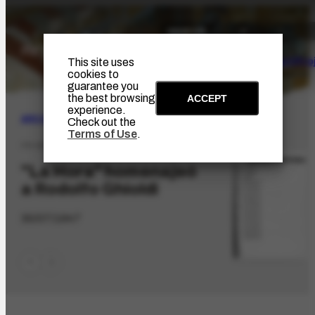
The Artist
Portinari Pro
This site uses
cookies to
guarantee you
the best browsing
ACCEPT
experience.
ARCHIVE
|
BIBLIOGRAPHIC
Check out the
Terms of Use
.
PR-8026.1
"La Hora" homenajeó
a Rodolfo Ghioldi
30/07/1947