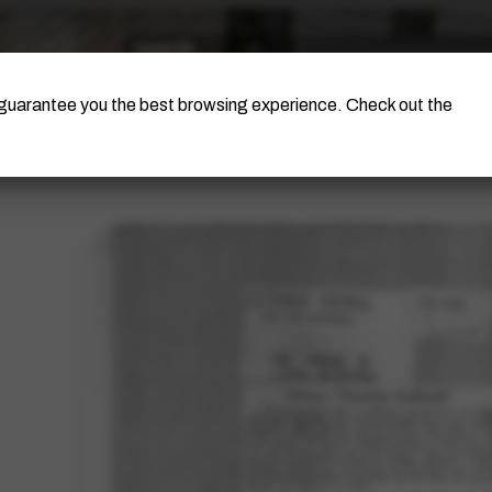
The Artist
Portinari Project
Certificati
o guarantee you the best browsing experience. Check out the