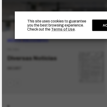
The Artist
Portinari Pr
This site uses cookies to guarantee
you the best browsing experience.
A
Check out the
Terms of Use
.
ARCHIVE
|
BIBLIOGRAPHIC
PR-7553
Diversas Notícias
09/1957