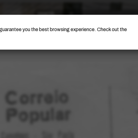
The Artist
Portinari Project
Certificati
o guarantee you the best browsing experience. Check out the