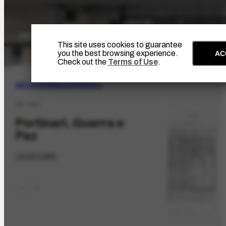
The Artist
Portinari Pr
This site uses cookies to guarantee
you the best browsing experience.
AC
Check out the
Terms of Use
.
ARCHIVE
|
BIBLIOGRAPHIC
PR-7289
Portinari, Guerra e
Paz
15/02/1955