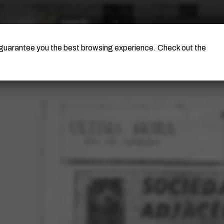
The Artist
Portinari Project
Certificati
o guarantee you the best browsing experience. Check out the