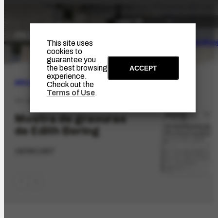
The Artist
Portinari Pro
This site uses
cookies to
guarantee you
the best browsing
ACCEPT
experience.
ARCHIVE
|
BIBLIOGRAPHIC
Check out the
Terms of Use
.
PR-4851.1
Mostra de gravuras
de Edith Bering
18/06/1957