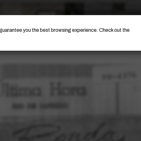
The Artist
Portinari Project
Certificati
o guarantee you the best browsing experience. Check out the