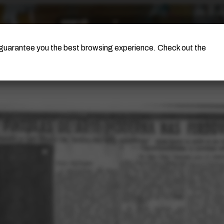
The Artist
Portinari Project
Certificati
o guarantee you the best browsing experience. Check out the