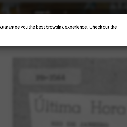
The Artist
Portinari Project
Certificati
o guarantee you the best browsing experience. Check out the