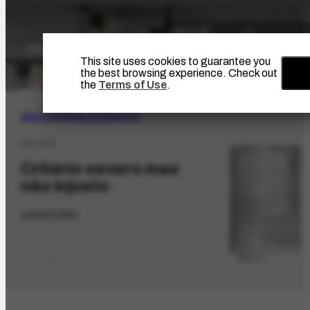
The Artist
Portinari P
This site uses cookies to guarantee you
the best browsing experience. Check out
the
Terms of Use
.
ARCHIVE
|
BIBLIOGRAPHIC
PR-2426
Critério severo mas
não injusto
19/09/1953