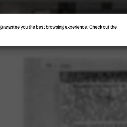
The Artist
Portinari Project
Certificati
o guarantee you the best browsing experience. Check out the