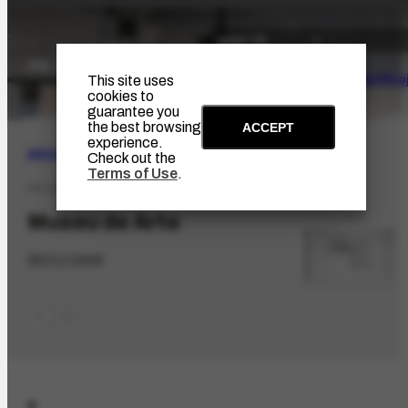
The Artist
Portinari Pro
This site uses
cookies to
guarantee you
the best browsing
ACCEPT
experience.
ARCHIVE
|
BIBLIOGRAPHIC
Check out the
Terms of Use
.
PR-1295.1
Museu de Arte
30/11/1948