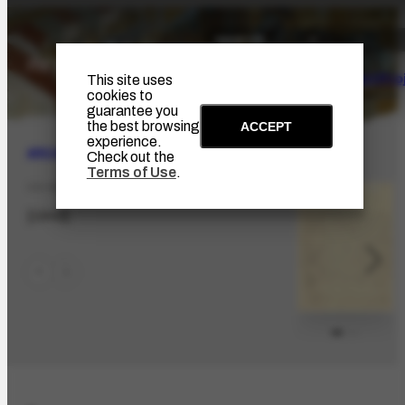
The Artist
Portinari Pro
This site uses
cookies to
guarantee you
the best browsing
ACCEPT
experience.
ARCHIVE
|
BIBLIOGRAPHIC
Check out the
Terms of Use
.
CO-5339.1
[1942]