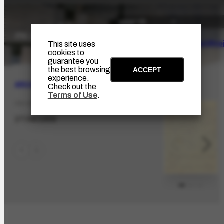
The Artist
Portinari Pro
This site uses
cookies to
guarantee you
the best browsing
ACCEPT
experience.
ARCHIVE
|
BIBLIOGRAPHIC
Check out the
Terms of Use
.
CO-4787.1
27/06/1956