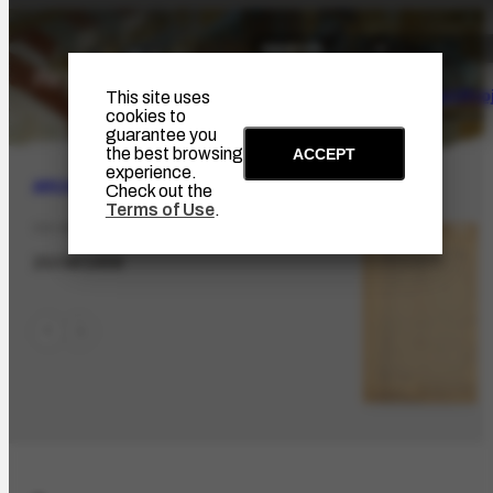
The Artist
Portinari Pro
This site uses
cookies to
guarantee you
the best browsing
ACCEPT
experience.
ARCHIVE
|
BIBLIOGRAPHIC
Check out the
Terms of Use
.
CO-4648.1
20/09/1958