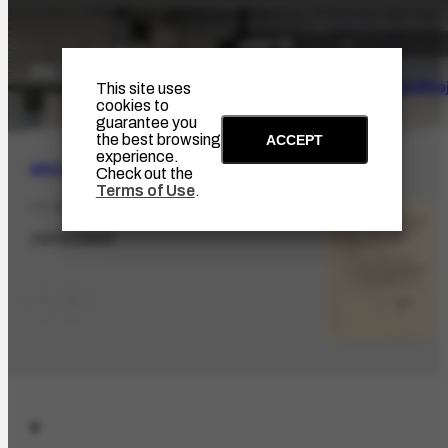
The Artist
Portinari Pro
This site uses
cookies to
guarantee you
the best browsing
ACCEPT
experience.
ARCHIVE
|
BIBLIOGRAPHIC
Check out the
Terms of Use
.
CO-3975.1
19/01/1940