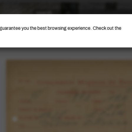
The Artist
Portinari Project
Certificati
o guarantee you the best browsing experience. Check out the