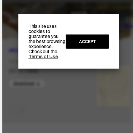
The Artist
Portinari Pro
This site uses
cookies to
guarantee you
the best browsing
ACCEPT
experience.
ARCHIVE
|
BIBLIOGRAPHIC
Check out the
Terms of Use
.
CO-2006.1
[23-11-1950]
download